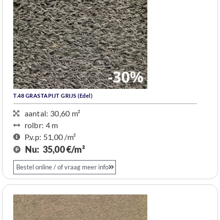
T.48 GRASTAPIJT GRIJS (Edel)
aantal: 30,60 m²
rolbr: 4 m​
P.v.p: 51,00 /m²
Nu:
35,00 €/m²
Bestel online / of vraag meer info