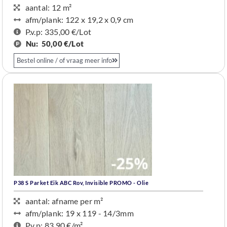
aantal: 12 m²
afm/plank: 122 x 19,2 x 0,9 cm
P.v.p: 335,00 €/Lot
Nu:
50,00 €/Lot
Bestel online / of vraag meer info
P38 S Parket Eik ABC Rov, Invisible PROMO - Olie
aantal: afname per m²
afm/plank: 19 x 119 - 14/3mm
P.v.p: 83,90 €/m²