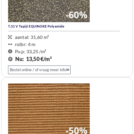
T.31 V Tapijt EQUINOXE Polyamide
aantal: 31,60 m²
rolbr: 4 m​
P.v.p: 33,25 /m²
Nu:
13,50 €/m²
Bestel online / of vraag meer info