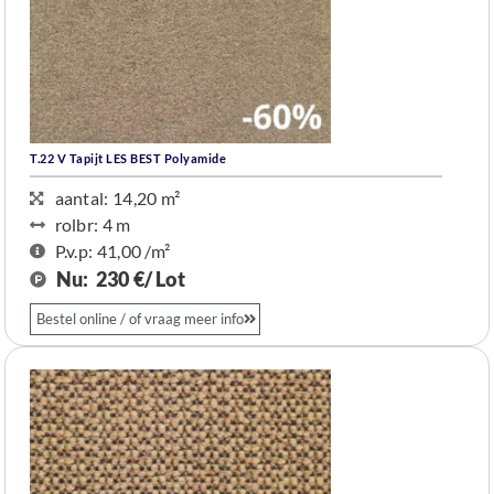
T.22 V Tapijt LES BEST Polyamide
aantal: 14,20 m²
rolbr: 4 m​
P.v.p: 41,00 /m²
Nu:
230 €/ Lot
Bestel online / of vraag meer info