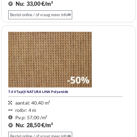
Nu:
33,00 €/m²
Bestel online / of vraag meer info
T.4 VTapijt NATURA LINA Polyamide
aantal: 40,40 m²
rolbr: 4 m​
P.v.p: 57,00 /m²
Nu:
28,50 €/m²
Bestel online / of vraag meer info