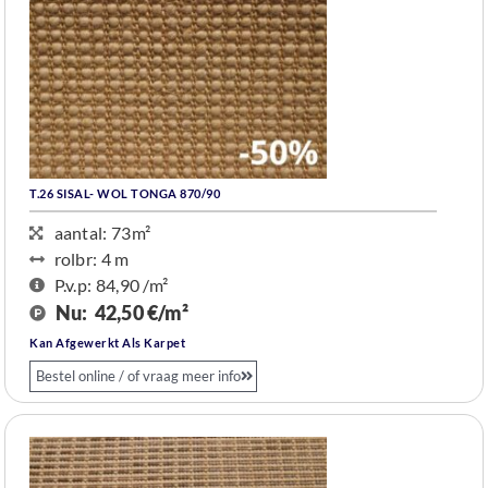
T.26 SISAL- WOL TONGA 870/90
aantal: 73m²
rolbr: 4 m​
P.v.p: 84,90 /m²
Nu:
42,50 €/m²
Kan Afgewerkt Als Karpet
Bestel online / of vraag meer info