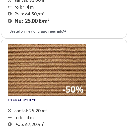
rolbr: 4 m
P.v.p: 64,50 /m²
Nu:
25,00 €/m²
Bestel online / of vraag meer info
T.3 SISAL BOULCE
aantal: 25,20 m²
rolbr: 4 m​
P.v.p: 67,20 /m²