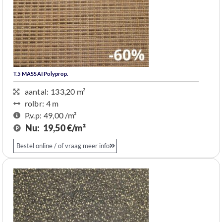
T.5 MASSAI Polyprop.
aantal: 133,20 m²
rolbr: 4 m​
P.v.p: 49,00 /m²
Nu:
19,50 €/m²
Bestel online / of vraag meer info