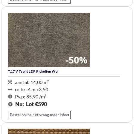
T.17 V Tapijt LDP Richelieu Wol
aantal: 14,00 m²
rolbr: 4 m​ x3,50
P.v.p: 85,90 /m²
Nu:
Lot €590
Bestel online / of vraag meer info