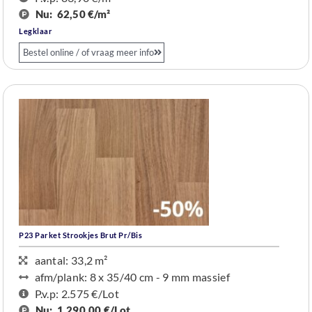
Nu:
62,50 €/m²
Legklaar
Bestel online / of vraag meer info
P23 Parket Strookjes Brut Pr/bis
aantal: 33,2 m²
afm/plank: 8 x 35/40 cm - 9 mm massief
P.v.p: 2.575 €
/Lot
Nu:
1.290,00 €/Lot