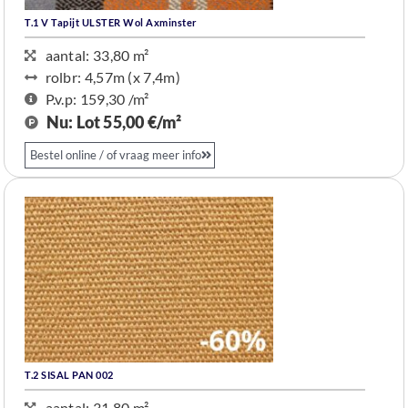
T.1 V Tapijt ULSTER Wol Axminster
aantal: 33,80 m²
rolbr: 4,57m (x 7,4m)
P.v.p: 159,30 /m²
Nu: Lot
55,00 €/m²
Bestel online / of vraag meer info
T.2 SISAL PAN 002
aantal: 31,80 m²