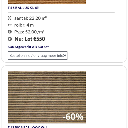
T.6 SISAL LUX KL-05
aantal: 22,20 m²
rolbr: 4 m​
P.v.p: 52,00 /m²
Nu:
Lot €550
Kan Afgewerkt Als Karpet
Bestel online / of vraag meer info
T.12 BIC SISAL LOOK Wol