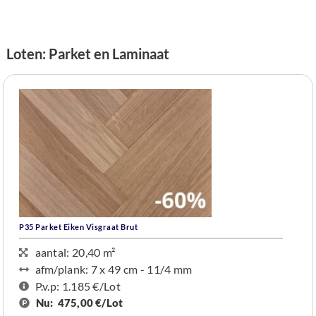
Loten: Parket en Laminaat
P35 Parket Eiken Visgraat Brut
aantal: 20,40 m²
afm/plank: 7 x 49 cm - 11/4 mm
P.v.p: 1.185 €/Lot
Nu:
475,00 €/
Lot