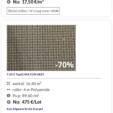
Nu:
17,50 €/m²
Bestel online / of vraag meer info
T.20 V Tapijt WILTON GREY
aantal: 16,40 m²
rolbr: 4 m​ Polyamide
P.v.p: 89,60 /m²
Nu:
475 €/Lot
Kan Afgewerkt Als Karpet