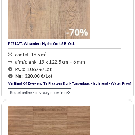
P27 L.V.T. Wicanders Hydro Cork S.B. Oak
aantal: 16,6 m²
afm/plank: 19 x 122,5 cm – 6 mm
P.v.p: 1.067 €/Lot
Nu:
320,00 €/
Lot
Verlijmd Of Zwevend Te Plaatsen Kurk Tussenlaag - Isolerend - Water Proof
Bestel online / of vraag meer info