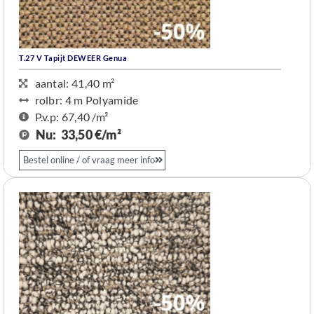
T.27 V Tapijt DEWEER Genua
aantal: 41,40 m²
rolbr: 4 m​ Polyamide
P.v.p: 67,40 /m²
Nu:
33,50 €/m²
Bestel online / of vraag meer info