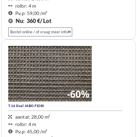
rolbr: 4 m​
P.v.p: 59,00 /m²
Nu:
360 €/ Lot
Bestel online / of vraag meer info
T.16 Sisal JABO FIORI
aantal: 28,00 m²
rolbr: 4 m​
P.v.p: 45,00 /m²